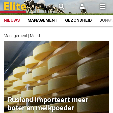
Spring
naar
inhoud
NIEUWS
MANAGEMENT
GEZONDHEID
JONG
Management | Markt
Rusland importeert meer
boter en melkpoeder