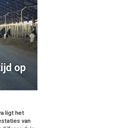
ijd op
 ligt het
estaties van