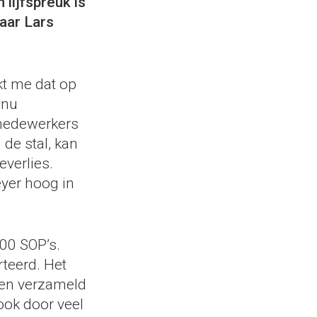
 lijfspreuk is
waar Lars
rkt me dat op
 nu
 medewerkers
 de stal, kan
everlies.
yer hoog in
300 SOP’s.
teerd. Het
den verzameld
ok door veel