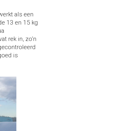
erkt als een
 de 13 en 15 kg
ua
t rek in, zo’n
gecontroleerd
goed is