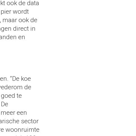
kt ook de data
pier wordt
r, maar ook de
gen direct in
rhanden en
en. “De koe
t wederom de
 goed te
 De
 meer een
arische sector
are woonruimte