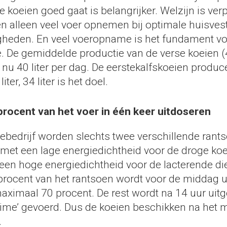
de koeien goed gaat is belangrijker. Welzijn is ver
en alleen veel voer opnemen bij optimale huisves
heden. En veel voeropname is het fundament v
. De gemiddelde productie van de verse koeien 
s nu 40 liter per dag. De eerstekalfskoeien produc
ter, 34 liter is het doel.
rocent van het voer in één keer uitdoseren
ebedrijf worden slechts twee verschillende rant
met een lage energiedichtheid voor de droge ko
een hoge energiedichtheid voor de lacterende di
rocent van het rantsoen wordt voor de middag u
aximaal 70 procent. De rest wordt na 14 uur uitg
 time’ gevoerd. Dus de koeien beschikken na het m
.