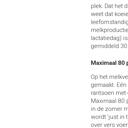
plek. Dat het 
weet dat koei
leefomstandig
melkproductie
lactatiedag) i
gemiddeld 30 li
Maximaal 80 p
Op het melkve
gemaakt. Eén 
rantsoen met 
Maximaal 80 p
in de zomer m
wordt ‘just in
over vers voer