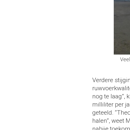
Veel
Verdere stijgi
ruwvoerkwalite
nog te laag”,
milliliter per
geteeld. “The
halen”, weet M
nabije toekom