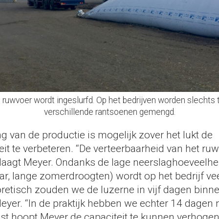
 ruwvoer wordt ingeslurfd. Op het bedrijven worden slechts
verschillende rantsoenen gemengd.
ng van de productie is mogelijk zover het lukt de
it te verbeteren. “De verteerbaarheid van het ru
 klaagt Meyer. Ondanks de lage neerslaghoeveelhe
 jaar, lange zomerdroogten) wordt op het bedrijf ve
oretisch zouden we de luzerne in vijf dagen bin
eyer. “In de praktijk hebben we echter 14 dagen n
st hoopt Meyer de capaciteit te kunnen verhogen