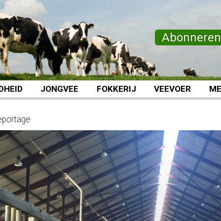
Abonnere
DHEID
JONGVEE
FOKKERIJ
VEEVOER
ME
eportage