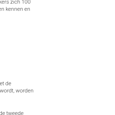
kers zich 100
ien kennen en
et de
 wordt, worden
 de tweede