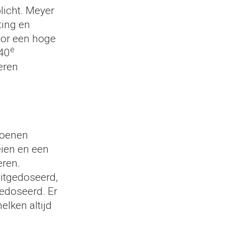
plicht. Meyer
ting en
oor een hoge
e
(40
eren
soenen
eien en een
eren.
itgedoseerd,
edoseerd. Er
elken altijd