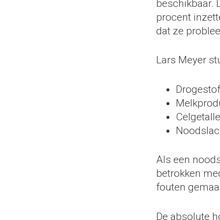
beschikbaar. 
procent inzet
dat ze proble
Lars Meyer stu
Drogesto
Melkprod
Celgetall
Noodslac
Als een noodsl
betrokken med
fouten gemaak
De absolute h