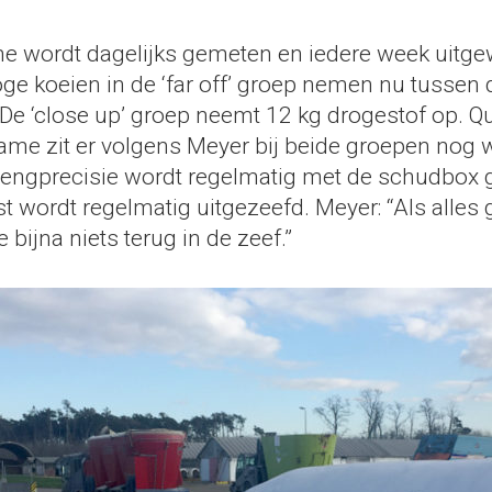
 wordt dagelijks gemeten en iedere week uitgew
oge koeien in de ‘far off’ groep nemen nu tussen
 De ‘close up’ groep neemt 12 kg drogestof op. Q
me zit er volgens Meyer bij beide groepen nog wa
mengprecisie wordt regelmatig met de schudbox 
 wordt regelmatig uitgezeefd. Meyer: “Als alles 
 bijna niets terug in de zeef.”