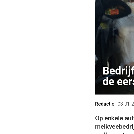
Bedrij
de eer
Redactie
|
03-01-
Op enkele aut
melkveebedrij