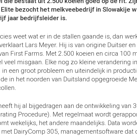
die bestaat uit 2.500 koeien goed op de rit. Zijn
. Elite bezocht het melkveebedrijf in Slowakije 
jf jaar bedrijfsleider is.
recies weet wat er in de stallen gaande is, dan we
erklaart Lars Meyer. Hij is van origine Duitser en
r van First Farms. Met 2.500 koeien en circa 100
l veel misgaan. Elke nog zo kleine verandering in
in een groot probleem en uiteindelijk in producti
de in het noorden van Duitsland opgegroeide Me
ollen.
eeft hij al bijgedragen aan de ontwikkeling van 
rating Procedure). Met regelmaat wordt gerappor
omt wekelijks, het andere maandelijks. Data wor
d met DairyComp 305, managementsoftware dat o