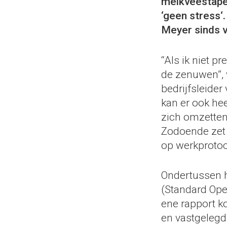
melkveestapel 
‘geen stress‘
Meyer sinds vi
“Als ik niet p
de zenuwen”, v
bedrijfsleide
kan er ook hee
zich omzetten 
Zodoende zet 
op werkprotoc
Ondertussen h
(Standard Ope
ene rapport k
en vastgeleg