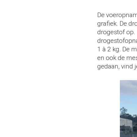
De voeropname
grafiek. De dr
drogestof op.
drogestofopna
1 à 2 kg. De 
en ook de mest
gedaan, vind je