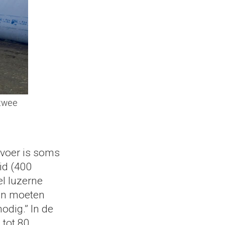
 twee
wvoer is soms
id (400
el luzerne
nen moeten
odig.” In de
 tot 80