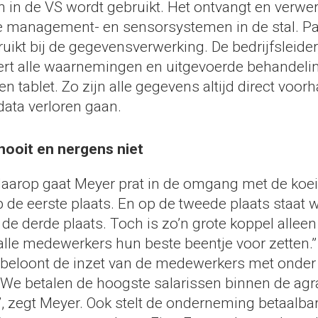
n in de VS wordt gebruikt. Het ontvangt en verwer
e management- en sensorsystemen in de stal. Pa
uikt bij de gegevensverwerking. De bedrijfsleide
oert alle waarnemingen en uitgevoerde behandelin
een tablet. Zo zijn alle gegevens altijd direct voo
ata verloren gaan.
nooit en nergens niet
daarop gaat Meyer prat in de omgang met de koei
op de eerste plaats. En op de tweede plaats staa
de derde plaats. Toch is zo’n grote koppel alleen
lle medewerkers hun beste beentje voor zetten.”
beloont de inzet van de medewerkers met onder
 “We betalen de hoogste salarissen binnen de agr
”, zegt Meyer. Ook stelt de onderneming betaalb