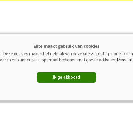
 Deze cookies maken het gebruik van deze site zo prettig mogelijk in h
oeren en kunnen wij u optimaal bedienen met goede artikelen.
Meer in
Ik ga akkoord
gement
Management
-data in Smaxtec-
Mager melkpoeder:
ondheidsmanagement
stevigere prijzen ondanks
vakantietijd