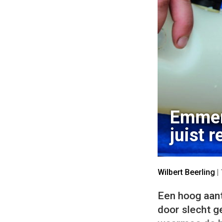
Emmers
juist r
Wilbert Beerling
|
Een hoog aant
door slecht g