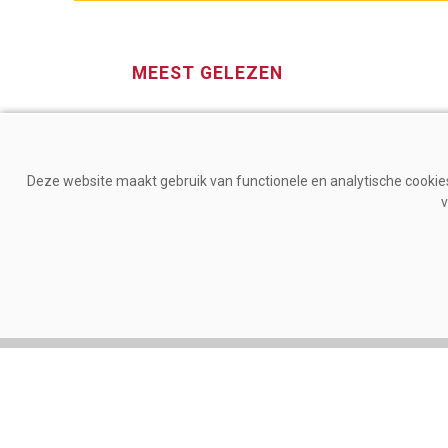
MEEST GELEZEN
Deze website maakt gebruik van functionele en analytische cookies.
v
Gezondheid
Mana
Zelfs lichte hitte stimuleert
Lely
ontstekingsprocessen bij
gez
melkkoeien