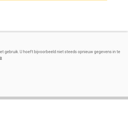
et gebruik. U hoeft bijvoorbeeld niet steeds opnieuw gegevens in te
fo
Gezondheid
Technologie mag basis van
transitiemanagement niet
verdringen