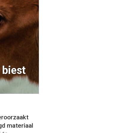
biest
veroorzaakt
gd materiaal