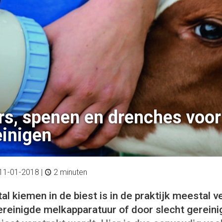
, spenen en drenches voor 
einigen
11-01-2018
|
2 minuten
al kiemen in de biest is in de praktijk meestal 
ereinigde melkapparatuur of door slecht gereini