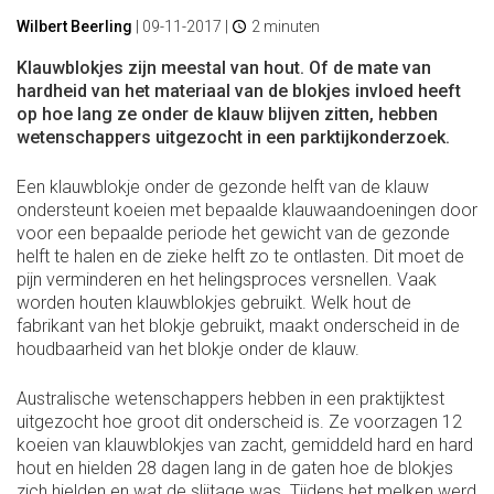
Wilbert Beerling
|
09-11-2017
|
2 minuten
Klauwblokjes zijn meestal van hout. Of de mate van
hardheid van het materiaal van de blokjes invloed heeft
op hoe lang ze onder de klauw blijven zitten, hebben
wetenschappers uitgezocht in een parktijkonderzoek.
Een klauwblokje onder de gezonde helft van de klauw
ondersteunt koeien met bepaalde klauwaandoeningen door
voor een bepaalde periode het gewicht van de gezonde
helft te halen en de zieke helft zo te ontlasten. Dit moet de
pijn verminderen en het helingsproces versnellen. Vaak
worden houten klauwblokjes gebruikt. Welk hout de
fabrikant van het blokje gebruikt, maakt onderscheid in de
houdbaarheid van het blokje onder de klauw.
Australische wetenschappers hebben in een praktijktest
uitgezocht hoe groot dit onderscheid is. Ze voorzagen 12
koeien van klauwblokjes van zacht, gemiddeld hard en hard
hout en hielden 28 dagen lang in de gaten hoe de blokjes
zich hielden en wat de slijtage was. Tijdens het melken werd