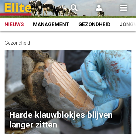
Spring
naar
inhoud
NIEUWS
MANAGEMENT
GEZONDHEID
JONG
Gezondheid
Harde klauwblokjes blijven
langer zitten