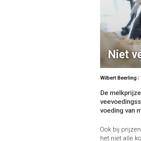
Niet v
Wilbert Beerling
|
De melkprijze
veevoedingssp
voeding van m
Ook bij prijze
het niet alle 