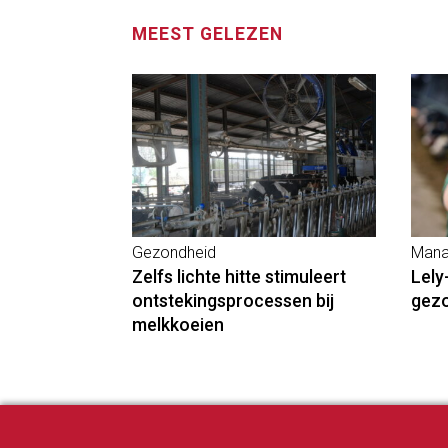
MEEST GELEZEN
Gezondheid
Mana
Zelfs lichte hitte stimuleert
Lely
ontstekingsprocessen bij
gez
melkkoeien