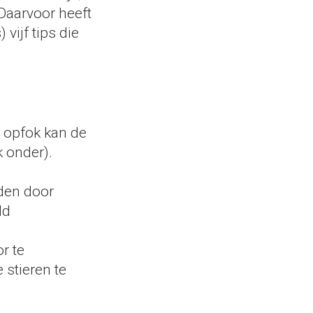
Daarvoor heeft
vijf tips die
e opfok kan de
 onder).
rden door
ld
r te
stieren te