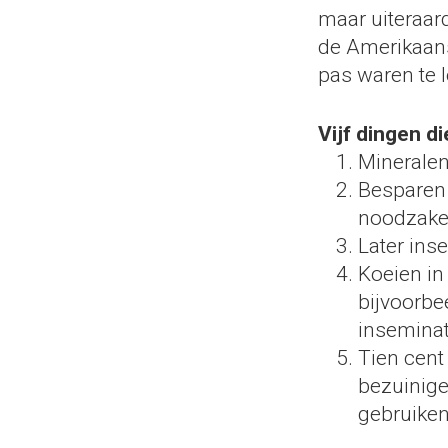
maar uiteraar
de Amerikaanse
pas waren te 
Vijf dingen d
Mineralen
Besparen 
noodzakel
Later ins
Koeien in
bijvoorbe
insemina
Tien cent
bezuinige
gebruiken