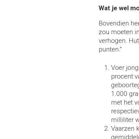
Wat je wel m
Bovendien hee
zou moeten i
verhogen. Hut
punten.”
Voer jong
procent v
geboorteg
1.000 gr
met het v
respectie
milliliter 
Vaarzen k
gemiddel