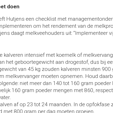
oet doen
ft Hutjens een checklist met managementonderd
mplementeren om het rendement van de melkprod
jens daagt melkveehouders uit: “Implementeer vi
e kalveren intensief met koemelk of melkvervang
an het geboortegewicht aan drogestof, dus bij e
ewicht van 45 kg zouden kalveren minsten 900 
am melkvervanger moeten opnemen. Houd daarbi
olgende: niet meer dan 140 tot 160 gram poeder
velijk 160 gram poeder mengen met 860, respecti
water.
alven af op 23 tot 24 maanden. In de opfokfase
d met 800 gram per dag moeten groeien.