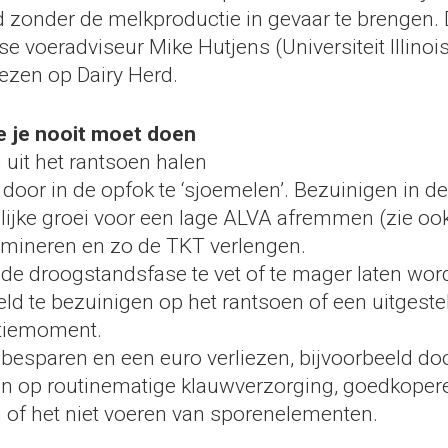
d zonder de melkproductie in gevaar te brengen. 
 voeradviseur Mike Hutjens (Universiteit Illinois) 
lezen op Dairy Herd.
ie je nooit moet doen
 uit het rantsoen halen
door in de opfok te ‘sjoemelen’. Bezuinigen in d
ijke groei voor een lage ALVA afremmen (zie ook
emineren en zo de TKT verlengen.
 de droogstandsfase te vet of te mager laten wo
eld te bezuinigen op het rantsoen of een uitgeste
tiemoment.
 besparen en een euro verliezen, bijvoorbeeld doo
n op routinematige klauwverzorging, goedkopere 
 of het niet voeren van sporenelementen.