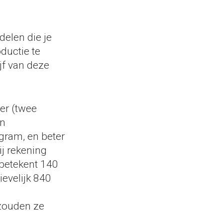
elen die je
uctie te
jf van deze
er (twee
en
gram, en beter
j rekening
 betekent 140
evelijk 840
 zouden ze