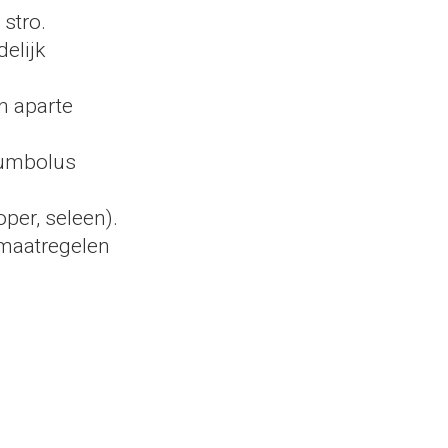
stro.
elijk
n aparte
iumbolus
per, seleen).
 maatregelen