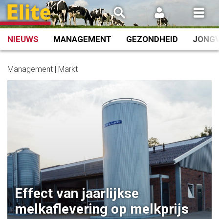
Spring
naar
inhoud
NIEUWS
MANAGEMENT
GEZONDHEID
JONG
Management | Markt
Effect van jaarlijkse
melkaflevering op melkprijs