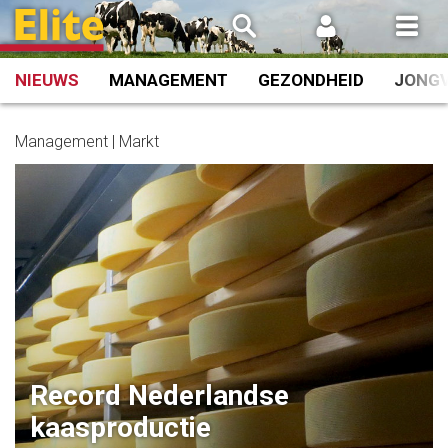
Spring
naar
inhoud
NIEUWS
MANAGEMENT
GEZONDHEID
JONG
Management | Markt
Record Nederlandse
kaasproductie