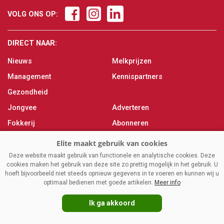
VOLG ONS OP:
DIRECT NAAR:
Nieuws
Melkprijzen
Management
Kennispartners
Gezondheid
Jongvee
Adverteren
Fokkerij
Abonneren
Veevoer
Over ons
Melken
Contact
Deze website maakt gebruik van functionele en analytische cookies. Deze
cookies maken het gebruik van deze site zo prettig mogelijk in het gebruik. U
Magazine
hoeft bijvoorbeeld niet steeds opnieuw gegevens in te voeren en kunnen wij u
optimaal bedienen met goede artikelen.
Meer info
Ik ga akkoord
VAKBLADELITE.NL
|
DISCLAIMER
|
PRIVACY
|
AGRIMEDIA