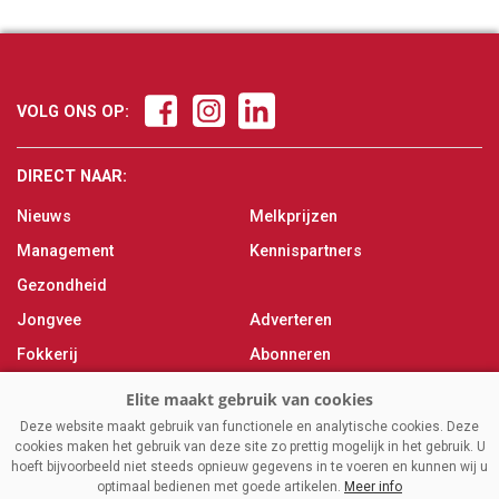
VOLG ONS OP:
DIRECT NAAR:
Nieuws
Melkprijzen
Management
Kennispartners
Gezondheid
Jongvee
Adverteren
Fokkerij
Abonneren
Veevoer
Over ons
Melken
Contact
Deze website maakt gebruik van functionele en analytische cookies. Deze
cookies maken het gebruik van deze site zo prettig mogelijk in het gebruik. U
Magazine
hoeft bijvoorbeeld niet steeds opnieuw gegevens in te voeren en kunnen wij u
optimaal bedienen met goede artikelen.
Meer info