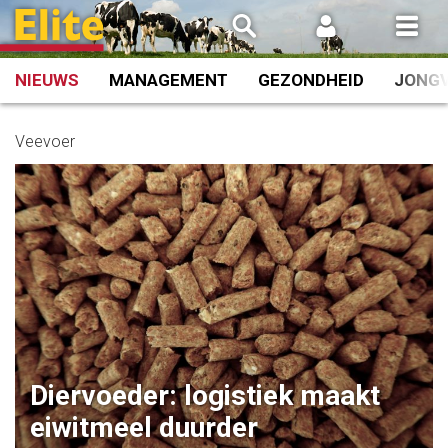
Spring
naar
inhoud
NIEUWS
MANAGEMENT
GEZONDHEID
JONG
Veevoer
Diervoeder: logistiek maakt
eiwitmeel duurder