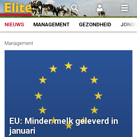
Spring
naar
inhoud
NIEUWS
MANAGEMENT
GEZONDHEID
JONG
Management
EU: Minder melk geleverd in
januari