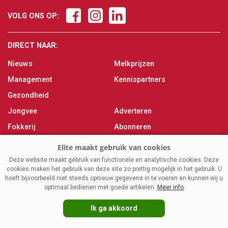
VOLG ONS OP:
DIRECT NAAR:
Nieuws
Melkprijzen
Management
Kennispartners
Gezondheid
Jongvee
Adverteren
Fokkerij
Abonneren
Veevoer
Over ons
Melken
Contact
Deze website maakt gebruik van functionele en analytische cookies. Deze
cookies maken het gebruik van deze site zo prettig mogelijk in het gebruik. U
Magazine
hoeft bijvoorbeeld niet steeds opnieuw gegevens in te voeren en kunnen wij u
optimaal bedienen met goede artikelen.
Meer info
Ik ga akkoord
VAKBLADELITE.NL
|
DISCLAIMER
|
PRIVACY
|
AGRIMEDIA