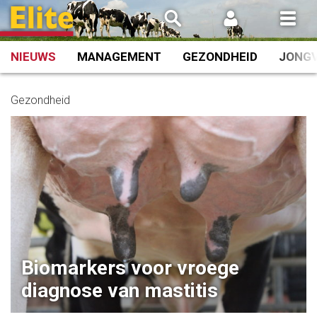
Spring
naar
inhoud
NIEUWS
MANAGEMENT
GEZONDHEID
JONG
Gezondheid
Biomarkers voor vroege
diagnose van mastitis