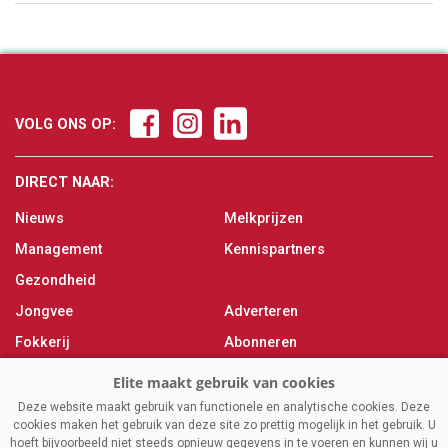
VOLG ONS OP:
DIRECT NAAR:
Nieuws
Melkprijzen
Management
Kennispartners
Gezondheid
Jongvee
Adverteren
Fokkerij
Abonneren
Veevoer
Over ons
Melken
Contact
Deze website maakt gebruik van functionele en analytische cookies. Deze
cookies maken het gebruik van deze site zo prettig mogelijk in het gebruik. U
Magazine
hoeft bijvoorbeeld niet steeds opnieuw gegevens in te voeren en kunnen wij u