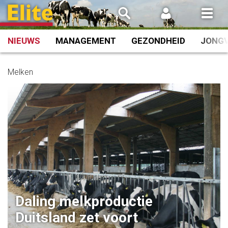
Spring
naar
inhoud
NIEUWS
MANAGEMENT
GEZONDHEID
JONG
Melken
Daling melkproductie
Duitsland zet voort