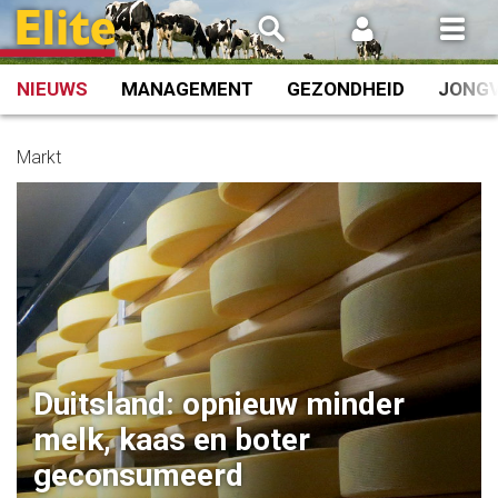
Spring
naar
inhoud
NIEUWS
MANAGEMENT
GEZONDHEID
JONG
Markt
Duitsland: opnieuw minder
melk, kaas en boter
geconsumeerd