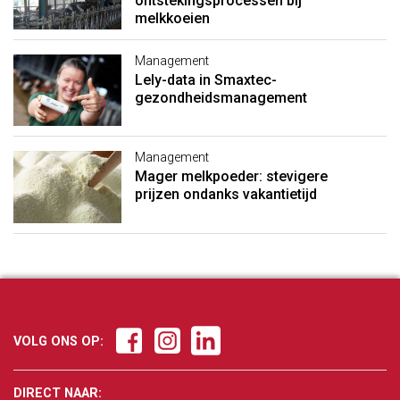
ontstekingsprocessen bij
melkkoeien
Management
Lely-data in Smaxtec-
gezondheidsmanagement
Management
Mager melkpoeder: stevigere
prijzen ondanks vakantietijd
VOLG ONS OP:
DIRECT NAAR: