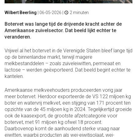
Wilbert Beerling
|
06-05-2026
|
2 minuten
Botervet was lange tijd de drijvende kracht achter de
Amerikaanse zuivelsector. Dat beeld lijkt echter te
veranderen.
Vrijwel al het botervet in de Verenigde Staten bleef lange tijd
op de binnenlandse markt, terwijl magere
melkbestanddelen – zoals zuiveleiwitten, permeaat en
lactose – werden geëxporteerd. Dat beeld begint echter te
kantelen.
Amerikaanse melkveehouders produceerden vorig jaar
meer botervet. Hierdoor exporteerde de VS 122 miljoen kg
boter en watervrij melkvet, een stijging van 171 procent ten
opzichte van de 45 miljoen kg in 2024. Tegelijkertijd groeide
ook de kaasexport, de grootste afzetcategorie voor
botervet, met 91 miljoen kg ofwel 18 procent.
Daarbovenop komt de aanhoudend sterke vraag naar
eiwitten, waarbij producten als wei-eiwitisolaat, wei-