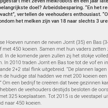
opgestart met zeven melkrobots en een jaar lat
belangrijkste doel? Arbeidsbesparing. “En het res
wacht”, vertellen de veehouders enthousiast. “
ondom het melken zijn van 18 naar slechts 3 ure
tse Hoeven runnen de neven Jorrit (35) en Bas (3
f met 450 koeien. Samen met hun vaders zetten 
nd. In de komende jaren zullen zij het stokje voll
 In 2010 traden Jorrit en Bas toe tot de vof en in
nde 2+2 stal flink uitgebreid. “De plannen lagen e
“In de huidige stal hadden we met 200 koeien een
” Om een bedrijf te creëren dat twee gezinnen ka
ebben de veehouders destijds besloten de oorsp
 met 325 koeplaatsen. Tot 2015 is de veestapel ui
id naar 450 koeien.