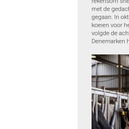
rekensom snel
met de gedach
gegaan. In ok
koeien voor he
volgde de ach
Denemarken h