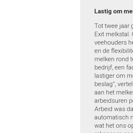
Lastig om mel
Tot twee jaar
Exit melkstal.
veehouders he
en de flexibil
melken rond t
bedrijf, een 
lastiger om m
beslag”, verte
aan het melken
arbeidsuren p
Arbeid was da
automatisch m
wat het ons o