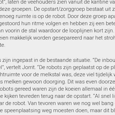
t”, laten de veehouders zien vanuit de kantine v
 deze groepen. De opstart/zorggroep bestaat uit 
enoeg ruimte is op de robot. Door deze groep ap
estoord hun ritme volgen en hebben zij een beter
n voorin de stal waardoor de looplijnen kort zijn.
ien makkelijk worden gesepareerd naar het stro
te.
 zijn ingepast in de bestaande situatie. “De inb
”, vertelt Jorrit. “De robots zijn geplaatst op de 
truimte voor de melkstal was, deze viel tijdelijk 
gs melken gewoon doorging. Dit was even doorze
obots gereed waren zijn de koeien allemaal in éé
 kijken tevreden terug naar de opstart. “Al snel 
aar de robot. Van tevoren waren we nog wel bang 
ge speenplaatsing weg moesten doen, maar dit b