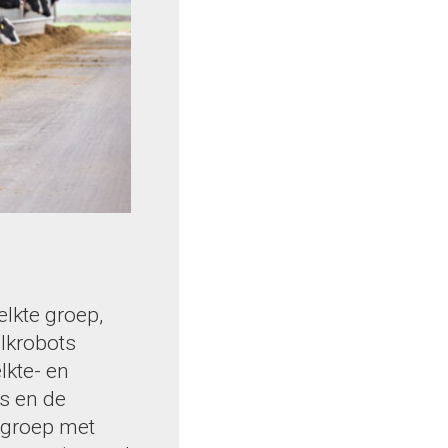
elkte groep,
lkrobots
lkte- en
s en de
n groep met