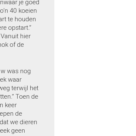
anwaar je goed
zo’n 40 koeien
art te houden
e opstart.”
 Vanuit hier
hok of de
ouw was nog
plek waar
weg terwijl het
tten.” Toen de
n keer
liepen de
dat we dieren
leek geen