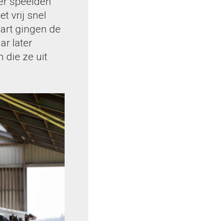
er speelden
 vrij snel
aart gingen de
ar later
 die ze uit