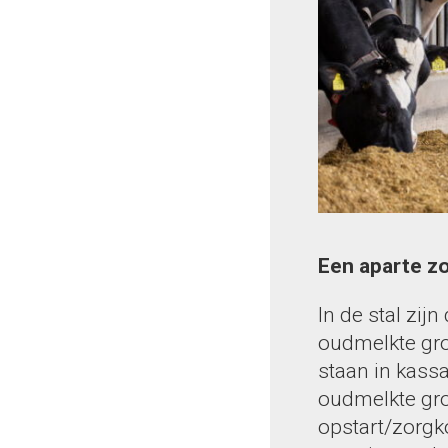
Een aparte z
In de stal zij
oudmelkte gro
staan in kass
oudmelkte gro
opstart/zorgko