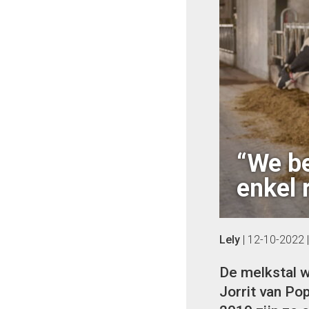
“We be
enkel 
Lely
|
12-10-2022
De melkstal w
Jorrit van Po