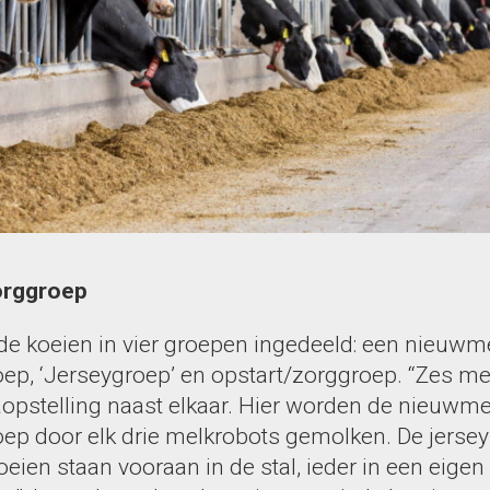
orggroep
n de koeien in vier groepen ingedeeld: een nieuwm
ep, ‘Jerseygroep’ en opstart/zorggroep. “Zes me
aopstelling naast elkaar. Hier worden de nieuwme
ep door elk drie melkrobots gemolken. De jersey
eien staan vooraan in de stal, ieder in een eige