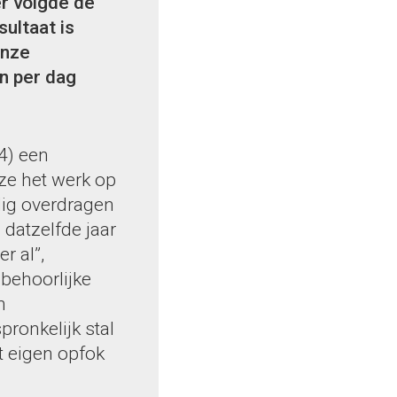
er volgde de
ultaat is
Onze
n per dag
4) een
ze het werk op
edig overdragen
 datzelfde jaar
r al”,
 behoorlijke
n
ronkelijk stal
t eigen opfok