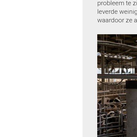
probleem te z
leverde weini
waardoor ze al