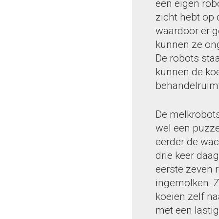
een eigen robo
zicht hebt op
waardoor er g
kunnen ze ong
De robots staa
kunnen de koe
behandelruim
De melkrobots
wel een puzzel
eerder de wach
drie keer daa
eerste zeven r
ingemolken. Ze
koeien zelf n
met een lasti