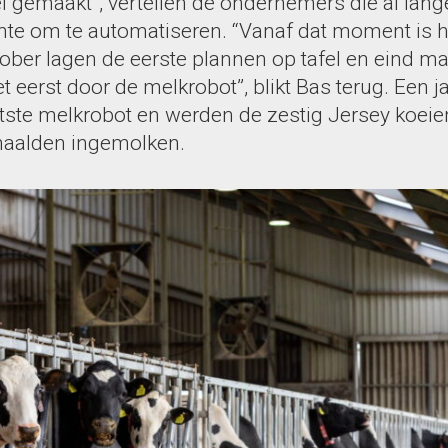
 gemaakt”, vertellen de ondernemers die al lang
te om te automatiseren. “Vanaf dat moment is het
tober lagen de eerste plannen op tafel en eind m
t eerst door de melkrobot”, blikt Bas terug. Een ja
tste melkrobot en werden de zestig Jersey koeien
aalden ingemolken.