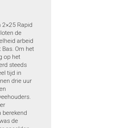
n 2×25 Rapid
sloten de
lheid arbeid
lt Bas. Om het
g op het
werd steeds
 tijd in
onen drie uur
ien
 veehouders.
er
n berekend
 was de