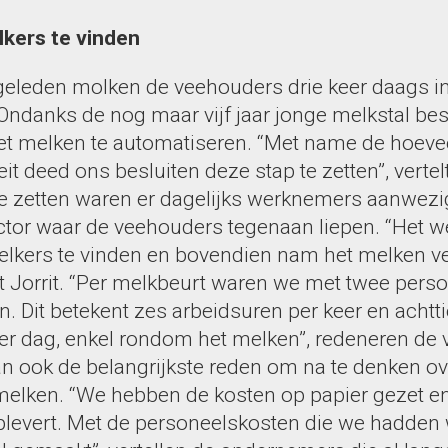
kers te vinden
 geleden molken de veehouders drie keer daags i
 Ondanks de nog maar vijf jaar jonge melkstal be
t melken te automatiseren. “Met name de hoevee
iteit deed ons besluiten deze stap te zetten”, verte
e zetten waren er dagelijks werknemers aanwezi
factor waar de veehouders tegenaan liepen. “Het 
elkers te vinden en bovendien nam het melken veel
lt Jorrit. “Per melkbeurt waren we met twee pers
. Dit betekent zes arbeidsuren per keer en achtt
er dag, enkel rondom het melken”, redeneren de
n ook de belangrijkste reden om na te denken ov
elken. “We hebben de kosten op papier gezet e
plevert. Met de personeelskosten die we hadden