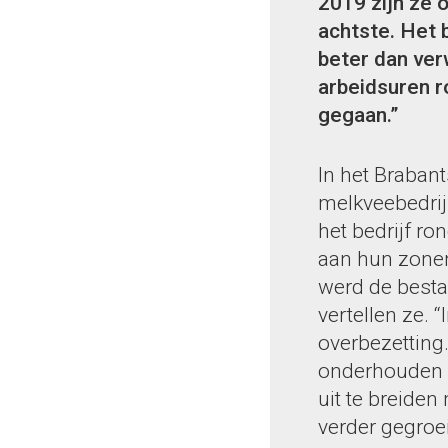
2019 zijn ze 
achtste. Het 
beter dan ver
arbeidsuren r
gegaan.”
In het Braban
melkveebedrij
het bedrijf ro
aan hun zonen.
werd de bestaa
vertellen ze. 
overbezetting.
onderhouden h
uit te breiden
verder gegroe