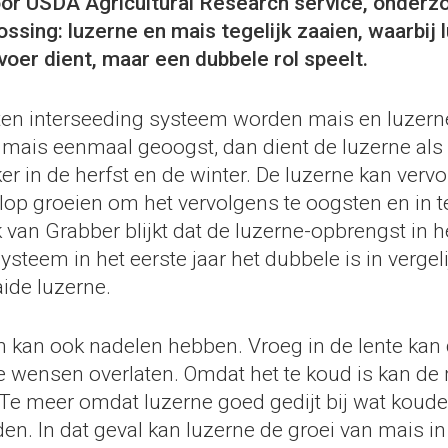
or USDA Agricultural Research service, onderz
ssing: luzerne en mais tegelijk zaaien, waarbij 
voer dient, maar een dubbele rol speelt.
ten interseeding systeem worden mais en luzerne
e mais eenmaal geoogst, dan dient de luzerne als
 in de herfst en de winter. De luzerne kan vervo
olop groeien om het vervolgens te oogsten en in te
van Grabber blijkt dat de luzerne-opbrengst in h
ysteem in het eerste jaar het dubbele is in vergel
ide luzerne.
en kan ook nadelen hebben. Vroeg in de lente kan
e wensen overlaten. Omdat het te koud is kan de
 Te meer omdat luzerne goed gedijt bij wat koude
n. In dat geval kan luzerne de groei van mais in