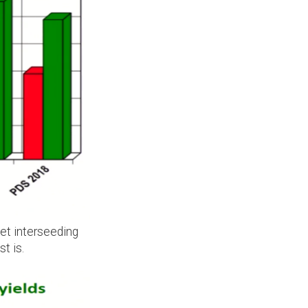
het interseeding
t is.