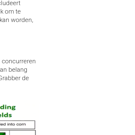
cludeert
k om te
 kan worden,
e concurreren
van belang
Grabber de