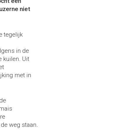
ocht een
luzerne niet
 tegelijk
lgens in de
 kuilen. Uit
et
ijking met in
 de
 mais
re
 de weg staan.