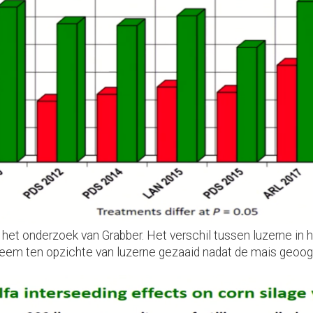
het onderzoek van Grabber. Het verschil tussen luzerne in 
eem ten opzichte van luzerne gezaaid nadat de mais geoogs