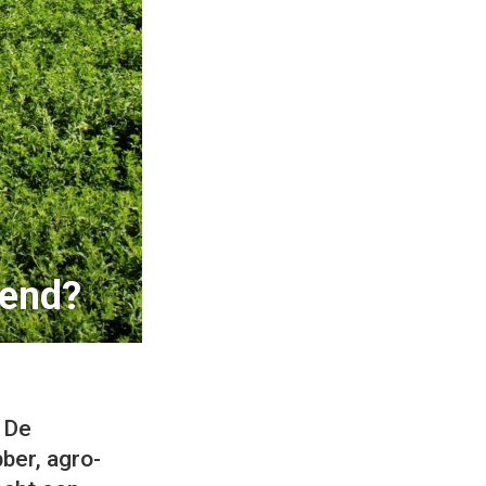
nend?
 De
ber, agro-