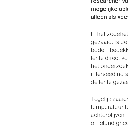
researcher vo
mogelijke oplo
alleen als vee
In het zogehe
gezaaid. Is d
bodembedekker
lente direct v
het onderzoek 
interseeding s
de lente gezaa
Tegelijk zaai
temperatuur t
achterblijven.
omstandighede