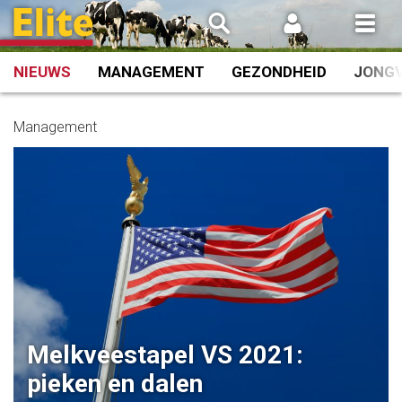
Spring
naar
inhoud
NIEUWS
MANAGEMENT
GEZONDHEID
JONG
Management
Melkveestapel VS 2021:
pieken en dalen