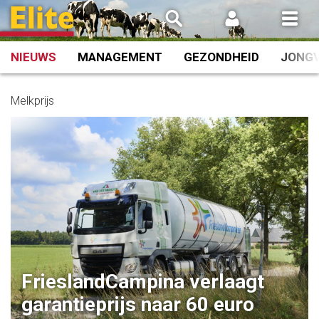
Spring
naar
inhoud
NIEUWS
MANAGEMENT
GEZONDHEID
JONG
Melkprijs
FrieslandCampina verlaagt
garantieprijs naar 60 euro