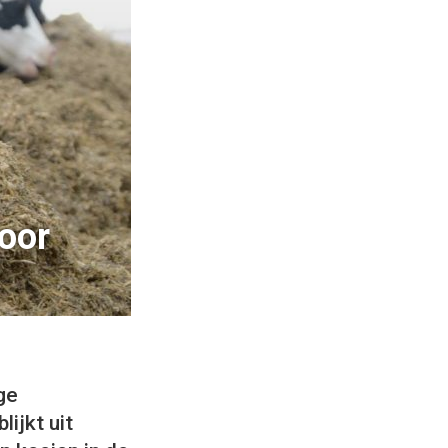
door
ge
lijkt uit