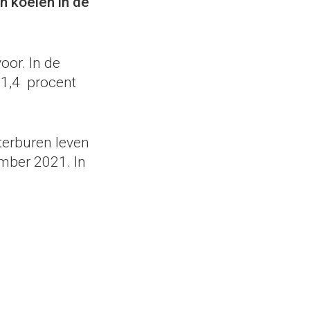
n koeien in de
oor. In de
 1,4 procent
terburen leven
ember 2021. In