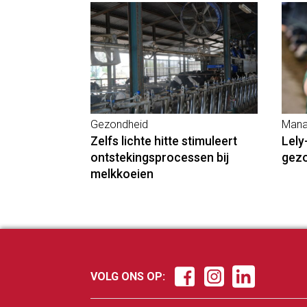
Gezondheid
Mana
Zelfs lichte hitte stimuleert
Lely
ontstekingsprocessen bij
gez
melkkoeien
VOLG ONS OP: