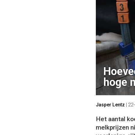
Hoevee
hoge m
Jasper Lentz
|
22
Het aantal ko
melkprijzen ni