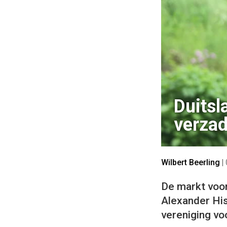
Duitsl
verzad
Wilbert Beerling
|
De markt voor
Alexander Hiss
vereniging vo