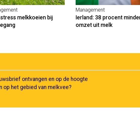
gement
Management
estress melkkoeien bij
Ierland: 38 procent minde
degang
omzet uit melk
euwsbrief ontvangen en op de hoogte
en op het gebied van melkvee?