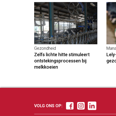
Gezondheid
Mana
Zelfs lichte hitte stimuleert
Lely
ontstekingsprocessen bij
gez
melkkoeien
VOLG ONS OP: