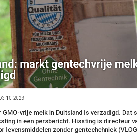
and: markt gentechvrije mel
igd
03-10-2023
 GMO-vrije melk in Duitsland is verzadigd. Dat s
ting in een persbericht. Hissting is directeur v
or levensmiddelen zonder gentechchniek (VLOG