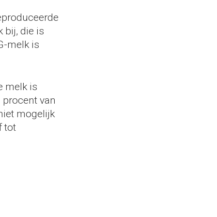
geproduceerde
bij, die is
G-melk is
e melk is
3 procent van
niet mogelijk
 tot