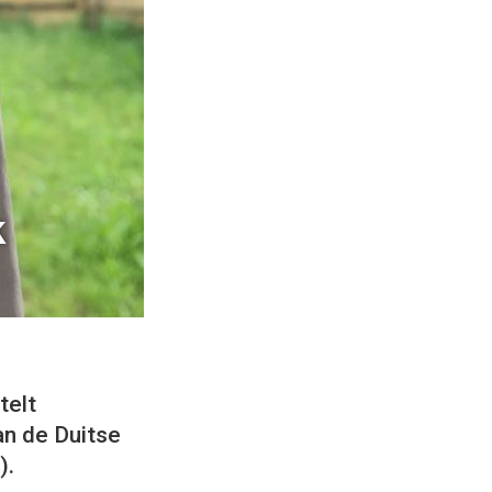
k
telt
an de Duitse
).