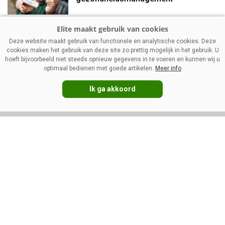
Management
Deze website maakt gebruik van functionele en analytische cookies. Deze
Mager melkpoeder: stevigere
cookies maken het gebruik van deze site zo prettig mogelijk in het gebruik. U
prijzen ondanks vakantietijd
hoeft bijvoorbeeld niet steeds opnieuw gegevens in te voeren en kunnen wij u
optimaal bedienen met goede artikelen.
Meer info
Ik ga akkoord
VOLG ONS OP:
DIRECT NAAR:
Nieuws
Melkprijzen
Management
Kennispartners
Gezondheid