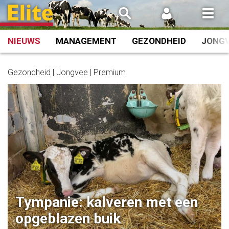
Spring
naar
inhoud
NIEUWS
MANAGEMENT
GEZONDHEID
JONG
Gezondheid | Jongvee | Premium
Tympanie: kalveren met een
opgeblazen buik