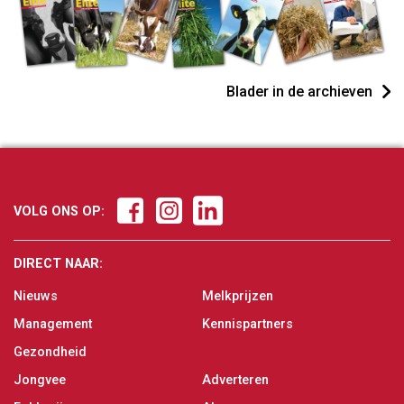
Blader in de archieven
VOLG ONS OP:
DIRECT NAAR:
Nieuws
Melkprijzen
Management
Kennispartners
Gezondheid
Jongvee
Adverteren