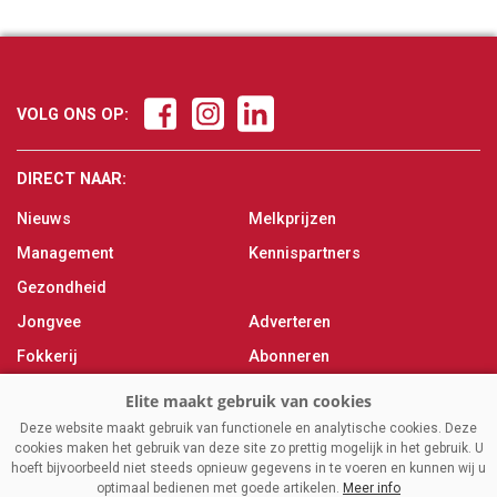
VOLG ONS OP:
DIRECT NAAR:
Nieuws
Melkprijzen
Management
Kennispartners
Gezondheid
Jongvee
Adverteren
Fokkerij
Abonneren
Veevoer
Over ons
Melken
Contact
Deze website maakt gebruik van functionele en analytische cookies. Deze
cookies maken het gebruik van deze site zo prettig mogelijk in het gebruik. U
Magazine
hoeft bijvoorbeeld niet steeds opnieuw gegevens in te voeren en kunnen wij u
optimaal bedienen met goede artikelen.
Meer info