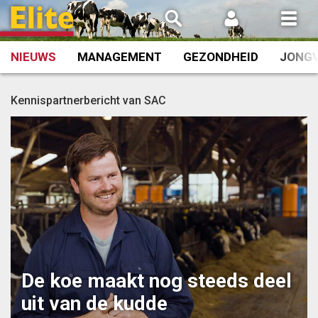
Spring
naar
inhoud
NIEUWS
MANAGEMENT
GEZONDHEID
JONG
Kennispartnerbericht van SAC
De koe maakt nog steeds deel
uit van de kudde