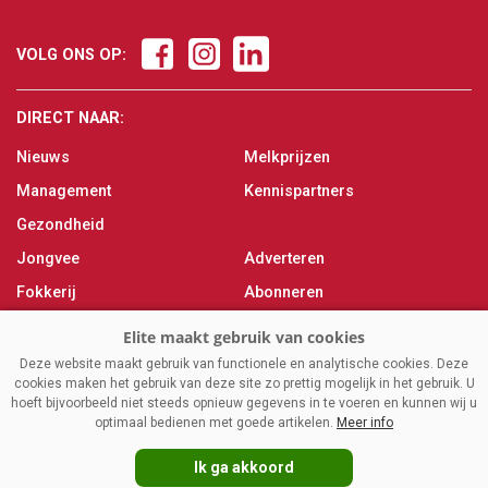
VOLG ONS OP:
DIRECT NAAR:
Nieuws
Melkprijzen
Management
Kennispartners
Gezondheid
Jongvee
Adverteren
Fokkerij
Abonneren
Veevoer
Over ons
Melken
Contact
Deze website maakt gebruik van functionele en analytische cookies. Deze
cookies maken het gebruik van deze site zo prettig mogelijk in het gebruik. U
Magazine
hoeft bijvoorbeeld niet steeds opnieuw gegevens in te voeren en kunnen wij u
optimaal bedienen met goede artikelen.
Meer info
Ik ga akkoord
VAKBLADELITE.NL
|
DISCLAIMER
|
PRIVACY
|
AGRIMEDIA