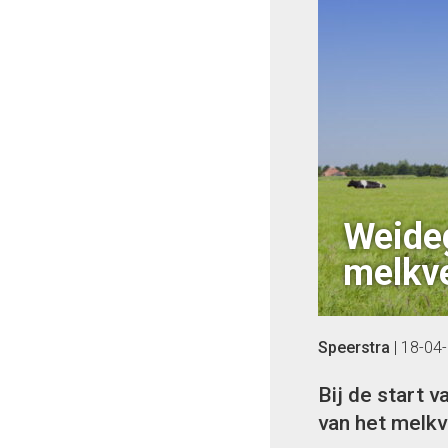
Weideg
melkve
Speerstra
|
18-04
Bij de start 
van het melkv