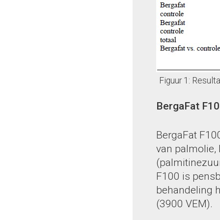
Figuur 1: Resul
BergaFat F10
BergaFat F100
van palmolie,
(palmitinezuu
F100 is pensb
behandeling h
(3900 VEM).