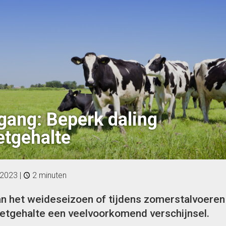
ang: Beperk daling
tgehalte
-2023
|
2 minuten
van het weideseizoen of tijdens zomerstalvoeren 
etgehalte een veelvoorkomend verschijnsel.