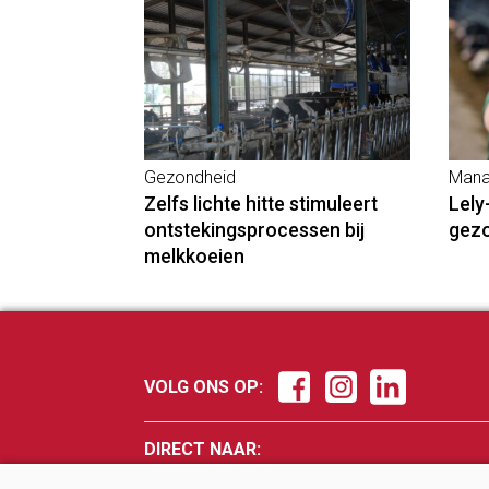
Gezondheid
Mana
Zelfs lichte hitte stimuleert
Lely
ontstekingsprocessen bij
gez
melkkoeien
VOLG ONS OP:
DIRECT NAAR:
Nieuws
Fokker