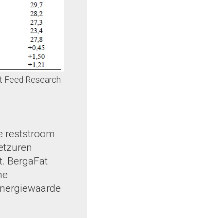
st Feed Research
e reststroom
etzuren
t. BergaFat
he
energiewaarde