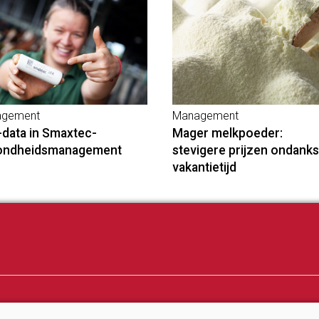
gement
Management
-data in Smaxtec-
Mager melkpoeder:
ondheidsmanagement
stevigere prijzen ondanks
vakantietijd
ij
Melkprijzen