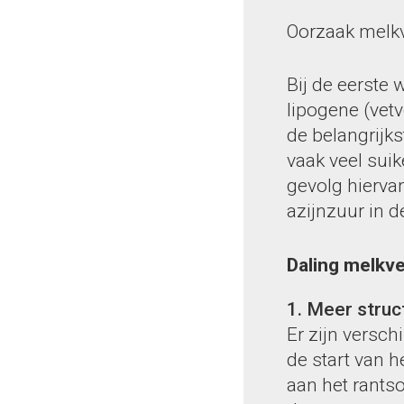
Oorzaak melkv
Bij de eerste
lipogene (vet
de belangrijk
vaak veel sui
gevolg hierva
azijnzuur in d
Daling melkv
1. Meer struc
Er zijn versc
de start van 
aan het rants