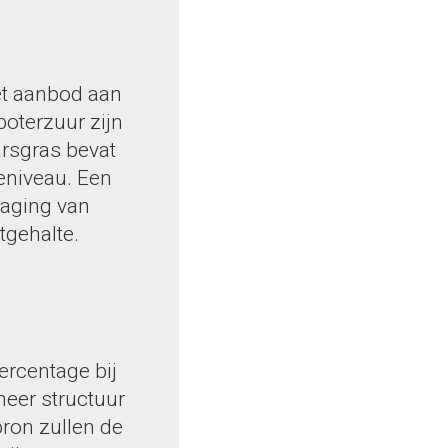
het aanbod aan
boterzuur zijn
arsgras bevat
eniveau. Een
laging van
tgehalte.
ercentage bij
meer structuur
bron zullen de