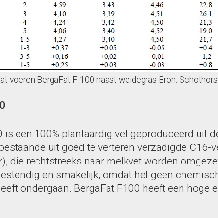
taat voeren BergaFat F-100 naast weidegras Bron: Schothor
0
 is een 100% plantaardig vet geproduceerd uit d
 bestaande uit goed te verteren verzadigde C16-v
r), die rechtstreeks naar melkvet worden omgeze
estendig en smakelijk, omdat het geen chemisc
eeft ondergaan. BergaFat F100 heeft een hoge 