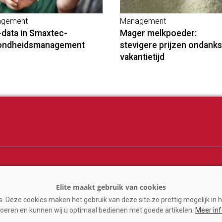
gement
Management
-data in Smaxtec-
Mager melkpoeder:
ondheidsmanagement
stevigere prijzen ondanks
vakantietijd
ij
Melkprijzen
er
Kennispartners
 Deze cookies maken het gebruik van deze site zo prettig mogelijk in h
n
oeren en kunnen wij u optimaal bedienen met goede artikelen.
Meer in
ine