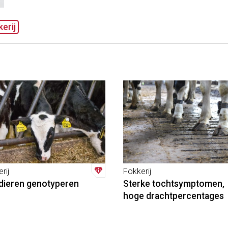
erij
rij
Fokkerij
 dieren genotyperen
Sterke tochtsymptomen,
hoge drachtpercentages