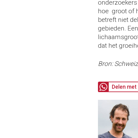
onderzoekers 
hoe groot of 
betreft niet d
gebieden. Een 
lichaamsgroot
dat het groei
Bron: Schwei
Delen met 