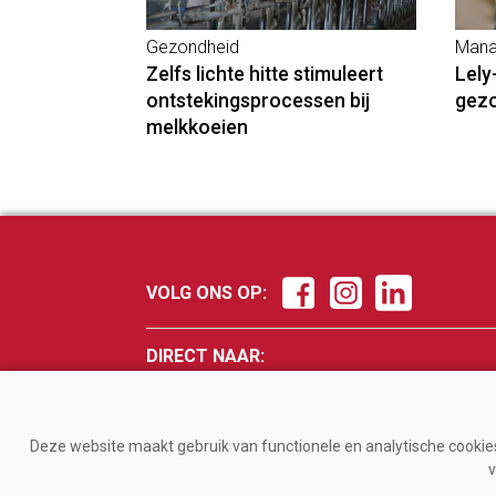
Gezondheid
Mana
Zelfs lichte hitte stimuleert
Lely
ontstekingsprocessen bij
gez
melkkoeien
VOLG ONS OP:
DIRECT NAAR:
Nieuws
Fokker
Management
Veevo
Deze website maakt gebruik van functionele en analytische cookies.
Gezondheid
Melke
v
Jongvee
Magaz