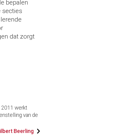
de bepalen
 secties
ulerende
or
en dat zorgt
s 2011 werkt
enstelling van de
lbert Beerling