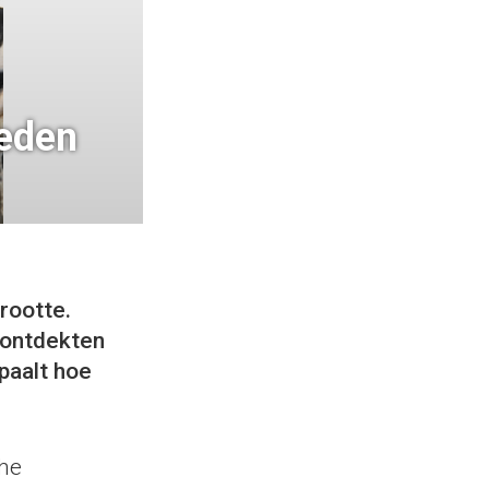
oeden
rootte.
 ontdekten
paalt hoe
he