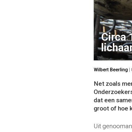
Circa 
lichaa
Wilbert Beerling
|
Net zoals me
Onderzoekers 
dat een samen
groot of hoe k
Uit genoomana