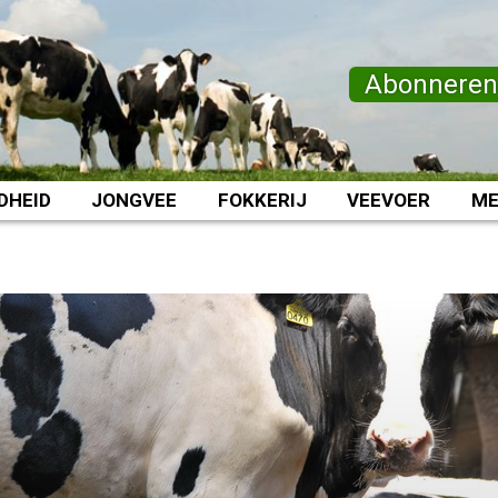
Abonnere
DHEID
JONGVEE
FOKKERIJ
VEEVOER
ME