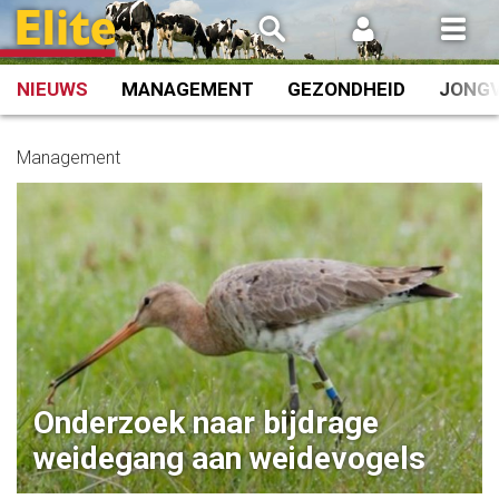
Spring
naar
inhoud
NIEUWS
MANAGEMENT
GEZONDHEID
JONG
Management
Onderzoek naar bijdrage
weidegang aan weidevogels