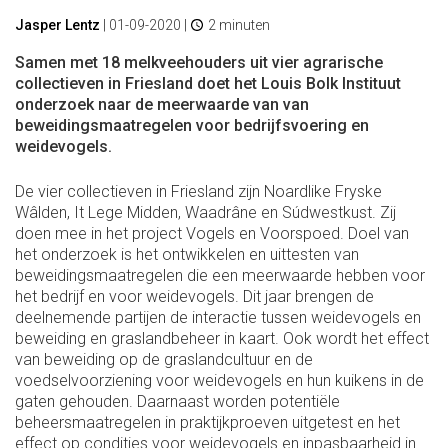
Jasper Lentz
|
01-09-2020
|
2 minuten
Samen met 18 melkveehouders uit vier agrarische
collectieven in Friesland doet het Louis Bolk Instituut
onderzoek naar de meerwaarde van van
beweidingsmaatregelen voor bedrijfsvoering en
weidevogels.
De vier collectieven in Friesland zijn Noardlike Fryske
Wâlden, It Lege Midden, Waadrâne en Súdwestkust. Zij
doen mee in het project Vogels en Voorspoed. Doel van
het onderzoek is het ontwikkelen en uittesten van
beweidingsmaatregelen die een meerwaarde hebben voor
het bedrijf en voor weidevogels. Dit jaar brengen de
deelnemende partijen de interactie tussen weidevogels en
beweiding en graslandbeheer in kaart. Ook wordt het effect
van beweiding op de graslandcultuur en de
voedselvoorziening voor weidevogels en hun kuikens in de
gaten gehouden. Daarnaast worden potentiële
beheersmaatregelen in praktijkproeven uitgetest en het
effect op condities voor weidevogels en inpasbaarheid in