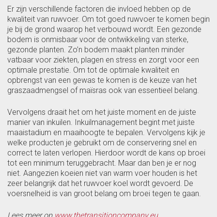
Er zijn verschillende factoren die invloed hebben op de
kwaliteit van ruwvoer. Om tot goed ruwvoer te komen begin
je bij de grond waarop het verbouwd wordt. Een gezonde
bodem is onmisbaar voor de ontwikkeling van sterke,
gezonde planten. Zo’n bodem maakt planten minder
vatbaar voor ziekten, plagen en stress en zorgt voor een
optimale prestatie. Om tot de optimale kwaliteit en
opbrengst van een gewas te komen is de keuze van het
graszaadmengsel of maïsras ook van essentieel belang.
Vervolgens draait het om het juiste moment en de juiste
manier van inkuilen. Inkuilmanagement begint met juiste
maaistadium en maaihoogte te bepalen. Vervolgens kijk je
welke producten je gebruikt om de conservering snel en
correct te laten verlopen. Hierdoor wordt de kans op broei
tot een minimum teruggebracht. Maar dan ben je er nog
niet. Aangezien koeien niet van warm voer houden is het
zeer belangrijk dat het ruwvoer koel wordt gevoerd. De
voersnelheid is van groot belang om broei tegen te gaan.
Lees meer op
www.thetransitioncompany.eu