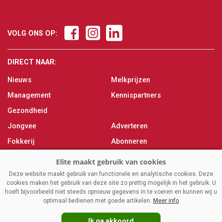
VOLG ONS OP:
DIRECT NAAR:
Nieuws
Melkprijzen
Management
Kennispartners
Gezondheid
Jongvee
Adverteren
Fokkerij
Abonneren
Veevoer
Over ons
Melken
Contact
Deze website maakt gebruik van functionele en analytische cookies. Deze
cookies maken het gebruik van deze site zo prettig mogelijk in het gebruik. U
Magazine
hoeft bijvoorbeeld niet steeds opnieuw gegevens in te voeren en kunnen wij u
optimaal bedienen met goede artikelen.
Meer info
Ik ga akkoord