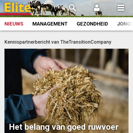
Spring
naar
inhoud
NIEUWS
MANAGEMENT
GEZONDHEID
JONG
Kennispartnerbericht van TheTransitionCompany
Het belang van goed ruwvoer