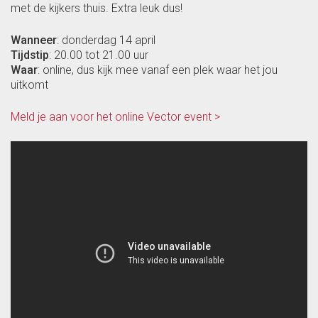
met de kijkers thuis. Extra leuk dus!
Wanneer
: donderdag 14 april
Tijdstip
: 20.00 tot 21.00 uur
Waar
: online, dus kijk mee vanaf een plek waar het jou
uitkomt
Meld je aan voor het online Vector event >