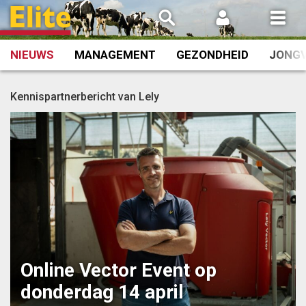
Spring
naar
inhoud
NIEUWS
MANAGEMENT
GEZONDHEID
JONG
Kennispartnerbericht van Lely
Online Vector Event op
donderdag 14 april