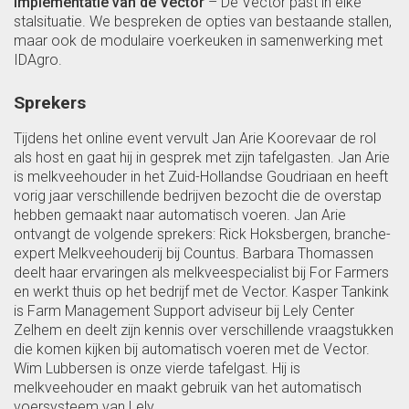
Implementatie van de Vector
– De Vector past in elke
stalsituatie. We bespreken de opties van bestaande stallen,
maar ook de modulaire voerkeuken in samenwerking met
IDAgro.
Sprekers
Tijdens het online event vervult Jan Arie Koorevaar de rol
als host en gaat hij in gesprek met zijn tafelgasten. Jan Arie
is melkveehouder in het Zuid-Hollandse Goudriaan en heeft
vorig jaar verschillende bedrijven bezocht die de overstap
hebben gemaakt naar automatisch voeren. Jan Arie
ontvangt de volgende sprekers: Rick Hoksbergen, branche-
expert Melkveehouderij bij Countus. Barbara Thomassen
deelt haar ervaringen als melkveespecialist bij For Farmers
en werkt thuis op het bedrijf met de Vector. Kasper Tankink
is Farm Management Support adviseur bij Lely Center
Zelhem en deelt zijn kennis over verschillende vraagstukken
die komen kijken bij automatisch voeren met de Vector.
Wim Lubbersen is onze vierde tafelgast. Hij is
melkveehouder en maakt gebruik van het automatisch
voersysteem van Lely.