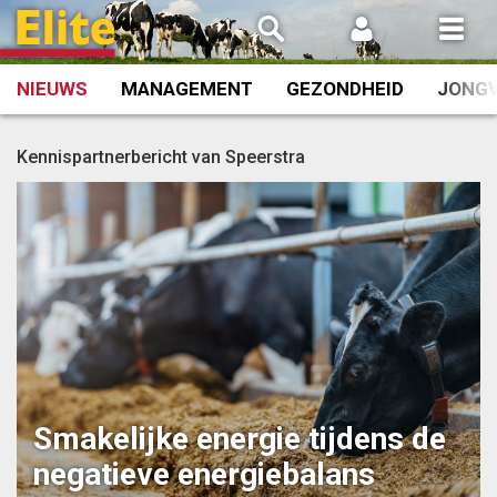
Spring
naar
inhoud
NIEUWS
MANAGEMENT
GEZONDHEID
JONG
Kennispartnerbericht van Speerstra
Smakelijke energie tijdens de
negatieve energiebalans