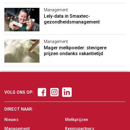
Management
Lely-data in Smaxtec-
gezondheidsmanagement
Management
Mager melkpoeder: stevigere
prijzen ondanks vakantietijd
VOLG ONS OP:
DIRECT NAAR:
Nieuws
Melkprijzen
Management
Kennispartners