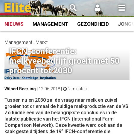
Spring
naar
inhoud
NIEUWS
MANAGEMENT
GEZONDHEID
JONG
Management | Markt
IFCN-conferentie:
melkveebedrijf groeit met 50
procent tot 2030
Wilbert Beerling
|
12-06-2018
|
2 minuten
Tussen nu en 2030 zal de vraag naar melk en zuivel
groeien tot driemaal de huidige melkproductie van de VS.
Zo luidde één van de belangrijkste conclusies in de
laatste publicatie van het IFCN (International Farm
Comparison Network). Deze kwestie werd ook aan de
e
kaak gesteld tijdens de 19
IFCN-conferentie die