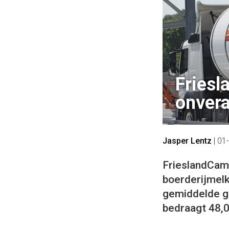
Friesl
onvera
Jasper Lentz
|
01
FrieslandCamp
boerderijmelk
gemiddelde ga
bedraagt 48,0