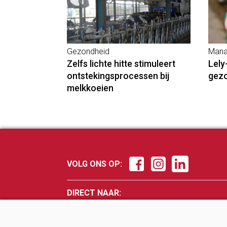
Gezondheid
Mana
Zelfs lichte hitte stimuleert
Lely
ontstekingsprocessen bij
gez
melkkoeien
VOLG ONS OP:
DIRECT NAAR:
Nieuws
Fokker
Management
Veevo