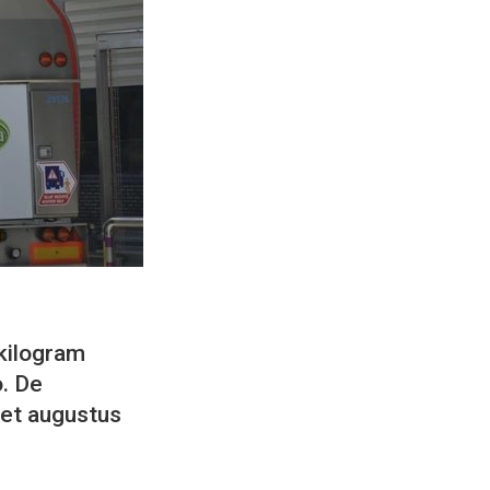
 kilogram
o. De
met augustus