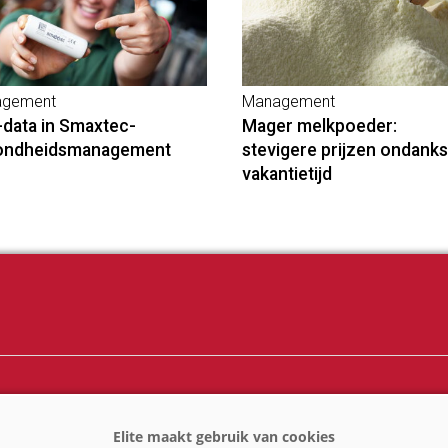
gement
Management
-data in Smaxtec-
Mager melkpoeder:
ondheidsmanagement
stevigere prijzen ondanks
vakantietijd
ij
Melkprijzen
er
Kennispartners