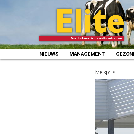
Spring
naar
inhoud
NIEUWS
MANAGEMENT
GEZON
Melkprijs