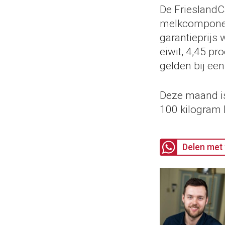
De FrieslandC
melkcomponent
garantieprijs 
eiwit, 4,45 pr
gelden bij ee
Deze maand is
100 kilogram 
Delen met 