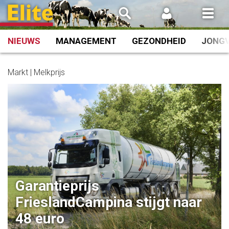
Spring
naar
inhoud
NIEUWS
MANAGEMENT
GEZONDHEID
JONG
Markt | Melkprijs
Garantieprijs
FrieslandCampina stijgt naar
48 euro