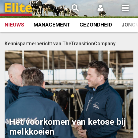
Spring
naar
inhoud
NIEUWS
MANAGEMENT
GEZONDHEID
JONG
Kennispartnerbericht van TheTransitionCompany
Het voorkomen van ketose bij
melkkoeien